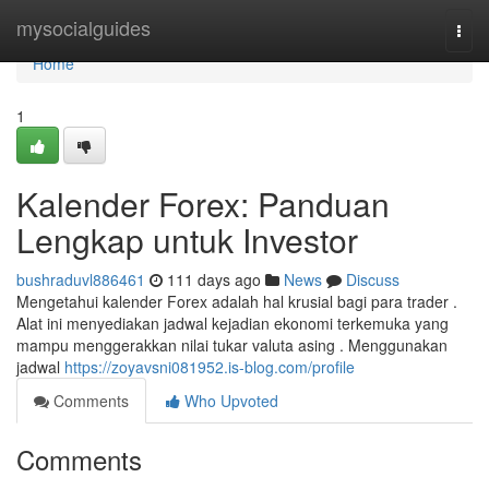
Home
mysocialguides
Togg
navi
Home
1
Kalender Forex: Panduan
Lengkap untuk Investor
bushraduvl886461
111 days ago
News
Discuss
Mengetahui kalender Forex adalah hal krusial bagi para trader .
Alat ini menyediakan jadwal kejadian ekonomi terkemuka yang
mampu menggerakkan nilai tukar valuta asing . Menggunakan
jadwal
https://zoyavsni081952.is-blog.com/profile
Comments
Who Upvoted
Comments