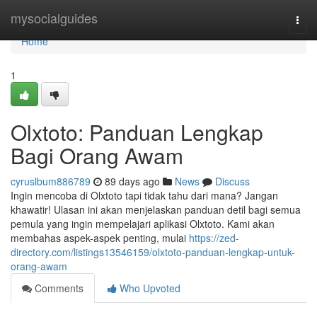
Home
mysocialguides
Togg
navi
Home
1
Olxtoto: Panduan Lengkap
Bagi Orang Awam
cyruslbum886789
89 days ago
News
Discuss
Ingin mencoba di Olxtoto tapi tidak tahu dari mana? Jangan
khawatir! Ulasan ini akan menjelaskan panduan detil bagi semua
pemula yang ingin mempelajari aplikasi Olxtoto. Kami akan
membahas aspek-aspek penting, mulai
https://zed-
directory.com/listings13546159/olxtoto-panduan-lengkap-untuk-
orang-awam
Comments
Who Upvoted