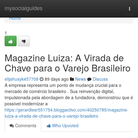
Home
mysocialguides
Togg
navi
Home
1
Magazine Luiza: A Virada de
Chave para o Varejo Brasileiro
elijahusyk457708
89 days ago
News
Discuss
A empresa representa um ponto de mudança crucial para o
mercado de comércio brasileiro . Sua reinvenção digital,
impulsionada pela abordagem de a fundadora, demonstrou que é
possível modernizar a
https://gerardlesr551754.bloggactivo.com/40250785/magazine-
luiza-a-virada-de-chave-para-o-varejo-brasileiro
Comments
Who Upvoted