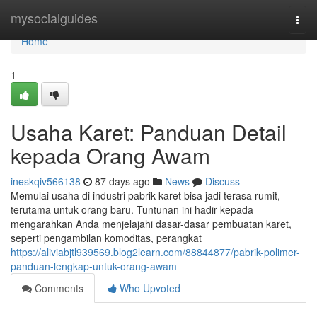
Home
mysocialguides
Togg
navi
Home
1
Usaha Karet: Panduan Detail
kepada Orang Awam
ineskqiv566138
87 days ago
News
Discuss
Memulai usaha di industri pabrik karet bisa jadi terasa rumit,
terutama untuk orang baru. Tuntunan ini hadir kepada
mengarahkan Anda menjelajahi dasar-dasar pembuatan karet,
seperti pengambilan komoditas, perangkat
https://aliviabjtl939569.blog2learn.com/88844877/pabrik-polimer-
panduan-lengkap-untuk-orang-awam
Comments
Who Upvoted