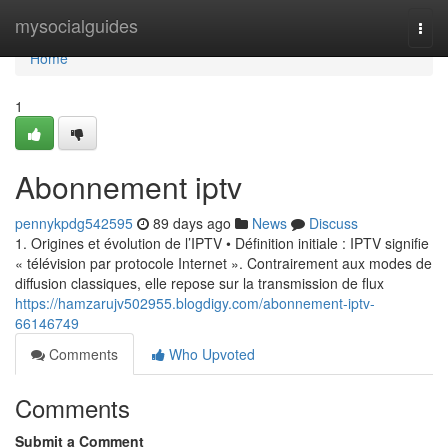
Home
mysocialguides
Togg
navi
Home
1
Abonnement iptv
pennykpdg542595
89 days ago
News
Discuss
1. Origines et évolution de l’IPTV • Définition initiale : IPTV signifie
« télévision par protocole Internet ». Contrairement aux modes de
diffusion classiques, elle repose sur la transmission de flux
https://hamzarujv502955.blogdigy.com/abonnement-iptv-
66146749
Comments
Who Upvoted
Comments
Submit a Comment