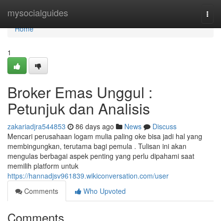
Home
mysocialguides
Togg
navi
Home
1
Broker Emas Unggul :
Petunjuk dan Analisis
zakariadjra544853
86 days ago
News
Discuss
Mencari perusahaan logam mulia paling oke bisa jadi hal yang
membingungkan, terutama bagi pemula . Tulisan ini akan
mengulas berbagai aspek penting yang perlu dipahami saat
memilih platform untuk
https://hannadjsv961839.wikiconversation.com/user
Comments
Who Upvoted
Comments