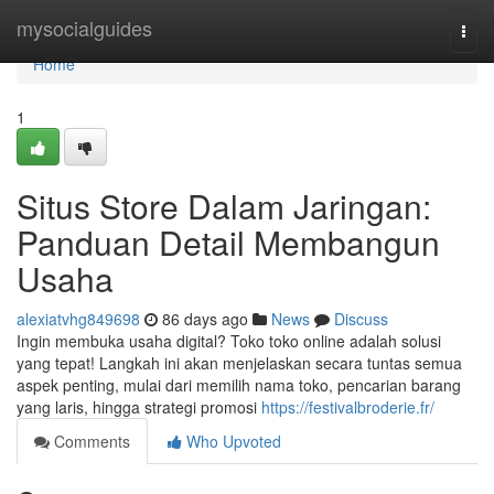
Home
mysocialguides
Togg
navi
Home
1
Situs Store Dalam Jaringan:
Panduan Detail Membangun
Usaha
alexiatvhg849698
86 days ago
News
Discuss
Ingin membuka usaha digital? Toko toko online adalah solusi
yang tepat! Langkah ini akan menjelaskan secara tuntas semua
aspek penting, mulai dari memilih nama toko, pencarian barang
yang laris, hingga strategi promosi
https://festivalbroderie.fr/
Comments
Who Upvoted