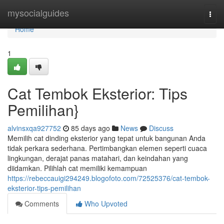
Home
mysocialguides
Togg
navi
Home
1
Cat Tembok Eksterior: Tips
Pemilihan}
alvinsxqa927752
85 days ago
News
Discuss
Memilih cat dinding eksterior yang tepat untuk bangunan Anda
tidak perkara sederhana. Pertimbangkan elemen seperti cuaca
lingkungan, derajat panas matahari, dan keindahan yang
diidamkan. Pilihlah cat memiliki kemampuan
https://rebeccauigi294249.blogofoto.com/72525376/cat-tembok-
eksterior-tips-pemilihan
Comments
Who Upvoted