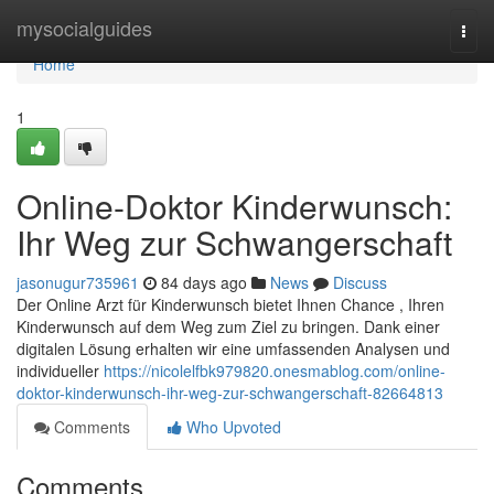
Home
mysocialguides
Togg
navi
Home
1
Online-Doktor Kinderwunsch:
Ihr Weg zur Schwangerschaft
jasonugur735961
84 days ago
News
Discuss
Der Online Arzt für Kinderwunsch bietet Ihnen Chance , Ihren
Kinderwunsch auf dem Weg zum Ziel zu bringen. Dank einer
digitalen Lösung erhalten wir eine umfassenden Analysen und
individueller
https://nicolelfbk979820.onesmablog.com/online-
doktor-kinderwunsch-ihr-weg-zur-schwangerschaft-82664813
Comments
Who Upvoted
Comments