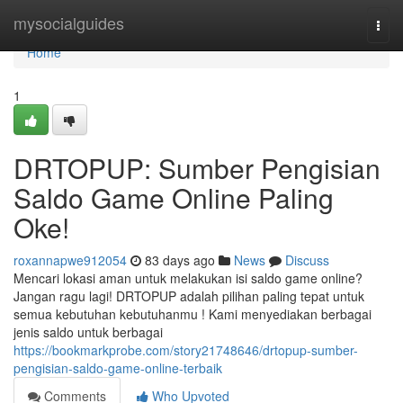
Home
mysocialguides
Togg
navi
Home
1
DRTOPUP: Sumber Pengisian
Saldo Game Online Paling
Oke!
roxannapwe912054
83 days ago
News
Discuss
Mencari lokasi aman untuk melakukan isi saldo game online?
Jangan ragu lagi! DRTOPUP adalah pilihan paling tepat untuk
semua kebutuhan kebutuhanmu ! Kami menyediakan berbagai
jenis saldo untuk berbagai
https://bookmarkprobe.com/story21748646/drtopup-sumber-
pengisian-saldo-game-online-terbaik
Comments
Who Upvoted