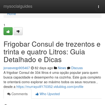
Home
mysocialguides
Togg
navi
Home
1
Frigobar Consul de trezentos e
trinta e quatro Litros: Guia
Detalhado e Dicas
jonasveqp905467
82 days ago
News
Discuss
A frigobar Consul de 334 litros é uma opção popular para quem
busca capacidade e desempenho na cozinha. Este guia completo
te orientará como explorar ao máximo todos os seus recursos ,
desde a
https://murrayutif170352.vidublog.com/profile
Comments
Who Upvoted