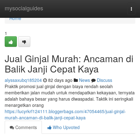
Home
mysocialguides
Togg
navi
Home
1
Jual Ginjal Murah: Ancaman di
Balik Janji Cepat Kaya
alyssaxubq185204
82 days ago
News
Discuss
Praktik promosi jual ginjal dengan biaya rendah seolah
memberikan jalan mudah untuk mendapatkan kekayaan, ternyata
adalah bahaya besar yang harus diwaspadai. Taktik ini seringkali
menargetkan orang
https://lucyrkrf124111.bloggerbags.com/47054465/jual-ginjal-
murah-ancaman-di-balik-janji-cepat-kaya
Comments
Who Upvoted