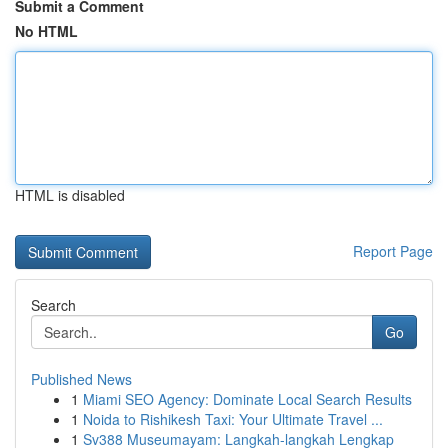
Submit a Comment
No HTML
HTML is disabled
Report Page
Search
Go
Published News
1
Miami SEO Agency: Dominate Local Search Results
1
Noida to Rishikesh Taxi: Your Ultimate Travel ...
1
Sv388 Museumayam: Langkah-langkah Lengkap