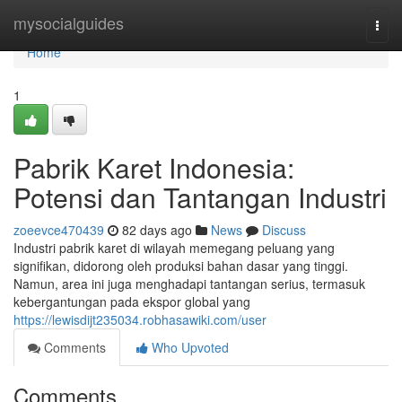
Home
mysocialguides
Togg
navi
Home
1
Pabrik Karet Indonesia:
Potensi dan Tantangan Industri
zoeevce470439
82 days ago
News
Discuss
Industri pabrik karet di wilayah memegang peluang yang
signifikan, didorong oleh produksi bahan dasar yang tinggi.
Namun, area ini juga menghadapi tantangan serius, termasuk
kebergantungan pada ekspor global yang
https://lewisdijt235034.robhasawiki.com/user
Comments
Who Upvoted
Comments