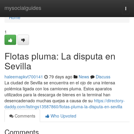
Home
mysocialguides
Togg
navi
Home
1
Flotas pluma: La disputa en
Sevilla
haleemapkvt700141
79 days ago
News
Discuss
La ciudad de Sevilla se encuentra en el ojo de una intensa
polémica ligada con los camiones pluma. Estos aparatos
utilizados para la descarga de bienes en la terminal han
desencadenado muchas quejas a causa de su
https://directory-
daddy.com/listings13587860/flotas-pluma-la-disputa-en-sevilla
Comments
Who Upvoted
Comments