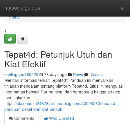
Home
mysocialguides
Togg
navi
Home
1
Tepat4d: Petunjuk Utuh dan
Kiat Efektif
emiliagquq360520
78 days ago
News
Discuss
Mencari informasi terkait Tepat4d? Panduan ini menyajikan
tinjauan mendalam tentang platform Tepat4d. Situs ini mengulas
membahas banyak fitur penting, dari bergabung hingga strategi
meningkatkan
https://elaineqqzh246764.rimmablog.com/40024283/tepat4d-
panduan-detail-dan-kiat-ampuh
Comments
Who Upvoted