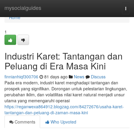
Home
mysocialguides
Togg
navi
Home
1
Industri Karet: Tantangan dan
Peluang di Era Masa Kini
finnianhiqf300706
81 days ago
News
Discuss
Pada era modern, industri karet menghadapi tantangan dan
prospek yang signifikan. Dorongan untuk pelestarian lingkungan,
perubahan iklim, dan volatilitas nilai karet natural menjadi unsur
utama yang memengaruhi operasi
https://reganwexa864912.blogzag.com/84272676/usaha-karet-
tantangan-dan-peluang-di-zaman-masa-kini
Comments
Who Upvoted