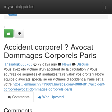
Home
mysocialguides
Togg
navi
Home
1
Accident corporel ? Avocat
Dommages Corporels Paris
larissabqki008763
79 days ago
News
Discuss
Vous avez été victime d'un accident de la circulation ? Vous
souffrez de séquelles et souhaitez faire valoir vos droits ? Notre
équipe d'avocats spécialisé en victimes d'accident à Paris est à
votre
https://jemimachjv719689.luwebs.com/40684817/accident-
corporel-avocat-dommages-corporels-paris
Comments
Who Upvoted
Comments