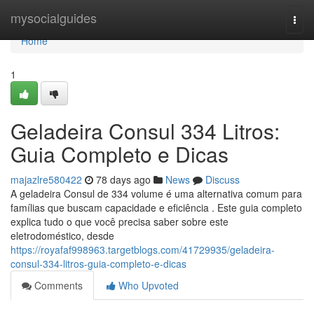
Home
mysocialguides
Togg
navi
Home
1
Geladeira Consul 334 Litros:
Guia Completo e Dicas
majazlre580422
78 days ago
News
Discuss
A geladeira Consul de 334 volume é uma alternativa comum para
famílias que buscam capacidade e eficiência . Este guia completo
explica tudo o que você precisa saber sobre este
eletrodoméstico, desde
https://royafaf998963.targetblogs.com/41729935/geladeira-
consul-334-litros-guia-completo-e-dicas
Comments
Who Upvoted