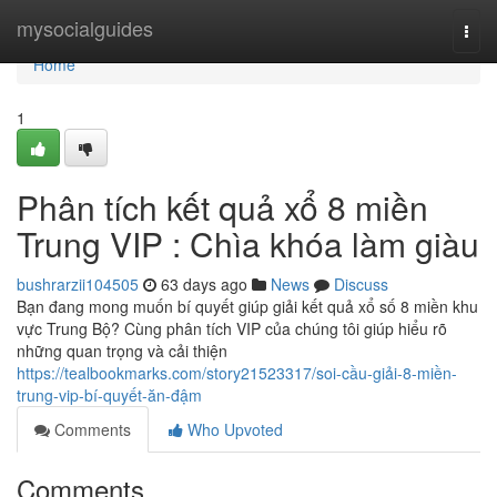
Home
mysocialguides
Togg
navi
Home
1
Phân tích kết quả xổ 8 miền
Trung VIP : Chìa khóa làm giàu
bushrarzii104505
63 days ago
News
Discuss
Bạn đang mong muốn bí quyết giúp giải kết quả xổ số 8 miền khu
vực Trung Bộ? Cùng phân tích VIP của chúng tôi giúp hiểu rõ
những quan trọng và cải thiện
https://tealbookmarks.com/story21523317/soi-cầu-giải-8-miền-
trung-vip-bí-quyết-ăn-đậm
Comments
Who Upvoted
Comments