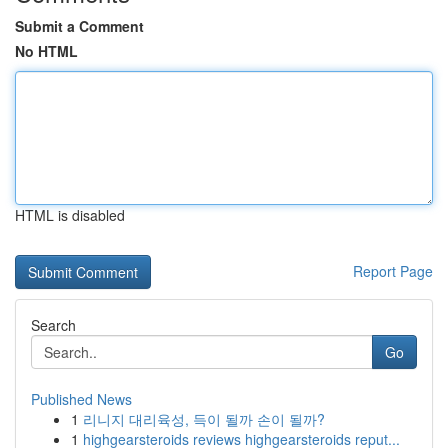
Submit a Comment
No HTML
HTML is disabled
Report Page
Search
Go
Published News
1
리니지 대리육성, 득이 될까 손이 될까?
1
highgearsteroids reviews highgearsteroids reput...