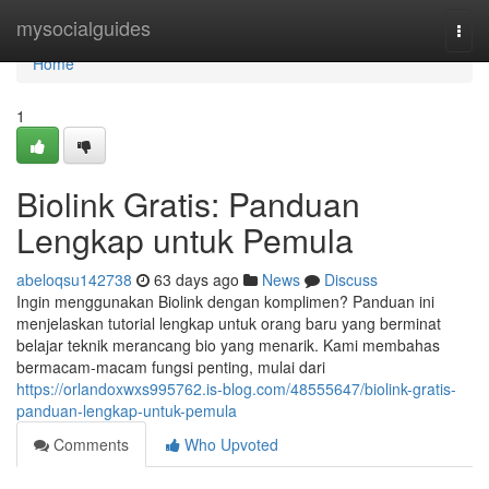
Home
mysocialguides
Togg
navi
Home
1
Biolink Gratis: Panduan
Lengkap untuk Pemula
abeloqsu142738
63 days ago
News
Discuss
Ingin menggunakan Biolink dengan komplimen? Panduan ini
menjelaskan tutorial lengkap untuk orang baru yang berminat
belajar teknik merancang bio yang menarik. Kami membahas
bermacam-macam fungsi penting, mulai dari
https://orlandoxwxs995762.is-blog.com/48555647/biolink-gratis-
panduan-lengkap-untuk-pemula
Comments
Who Upvoted