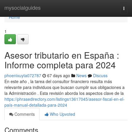
Home
mysocialguides
Togg
navi
Home
1
Asesor tributario en España :
Informe completa para 2024
phoenixuyta072787
67 days ago
News
Discuss
En este año , la tarea del consultor financiero resulta más
relevante para individuos que buscan cumplir sus obligaciones a
la Administración . Esta revisión aborda los aspectos clave de la
https://phrasedirectory.com/listings13617045/asesor-fiscal-en-el-
país-manual-detallada-para-2024
Comments
Who Upvoted
Comments