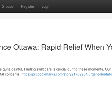
Groups
Register
Login
ance Ottawa: Rapid Relief When Y
 quite painful. Finding swift care is crucial during these moments. Ou
ntal concerns,
https://pr8bookmarks.com/story21709254/urgent-dental-