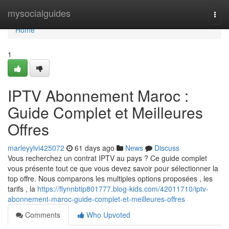
Home
mysocialguides
Togg
navi
Home
1
IPTV Abonnement Maroc :
Guide Complet et Meilleures
Offres
marleyylvi425072
61 days ago
News
Discuss
Vous recherchez un contrat IPTV au pays ? Ce guide complet
vous présente tout ce que vous devez savoir pour sélectionner la
top offre. Nous comparons les multiples options proposées , les
tarifs , la
https://flynnbtip801777.blog-kids.com/42011710/iptv-
abonnement-maroc-guide-complet-et-meilleures-offres
Comments
Who Upvoted