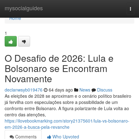
Home
mysocialguides
Togg
navi
Home
1
O Desafio de 2026: Lula e
Bolsonaro se Encontram
Novamente
declanwsyb019476
64 days ago
News
Discuss
As eleições de 2028 se aproximam e o cenário político brasileiro
já fervilha com especulações sobre a possibilidade de um
confronto entre Bolsonaro. A figura polarizante de Lula volta ao
centro das atenções,
https://ilovebookmarking.com/story21375601/lula-vs-bolsonaro-
em-2026-a-busca-pela-revanche
Comments
Who Upvoted