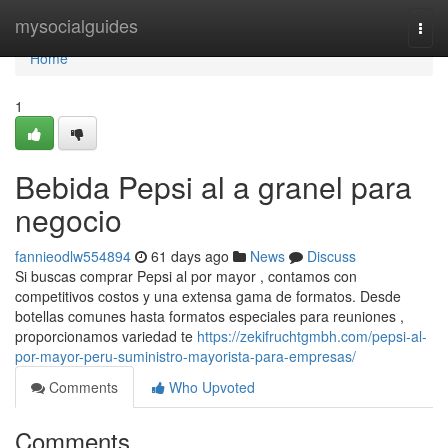
Home
mysocialguides
Togg
navi
Home
1
Bebida Pepsi al a granel para
negocio
fannieodlw554894
61 days ago
News
Discuss
Si buscas comprar Pepsi al por mayor , contamos con
competitivos costos y una extensa gama de formatos. Desde
botellas comunes hasta formatos especiales para reuniones ,
proporcionamos variedad te
https://zekifruchtgmbh.com/pepsi-al-
por-mayor-peru-suministro-mayorista-para-empresas/
Comments
Who Upvoted
Comments