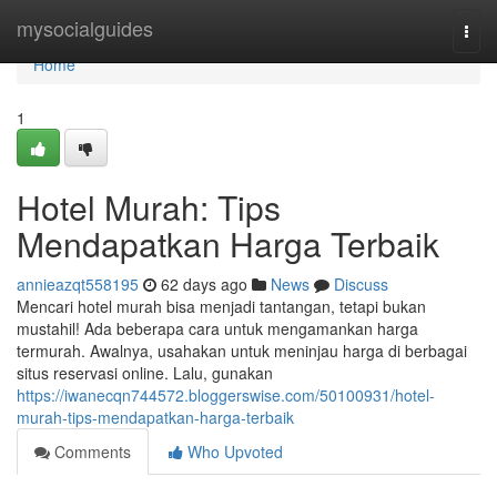
Home
mysocialguides
Togg
navi
Home
1
Hotel Murah: Tips
Mendapatkan Harga Terbaik
annieazqt558195
62 days ago
News
Discuss
Mencari hotel murah bisa menjadi tantangan, tetapi bukan
mustahil! Ada beberapa cara untuk mengamankan harga
termurah. Awalnya, usahakan untuk meninjau harga di berbagai
situs reservasi online. Lalu, gunakan
https://iwanecqn744572.bloggerswise.com/50100931/hotel-
murah-tips-mendapatkan-harga-terbaik
Comments
Who Upvoted