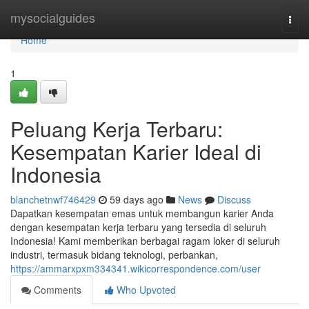
Home
mysocialguides
Togg
navi
Home
1
Peluang Kerja Terbaru:
Kesempatan Karier Ideal di
Indonesia
blanchetnwf746429
59 days ago
News
Discuss
Dapatkan kesempatan emas untuk membangun karier Anda
dengan kesempatan kerja terbaru yang tersedia di seluruh
Indonesia! Kami memberikan berbagai ragam loker di seluruh
industri, termasuk bidang teknologi, perbankan,
https://ammarxpxm334341.wikicorrespondence.com/user
Comments
Who Upvoted