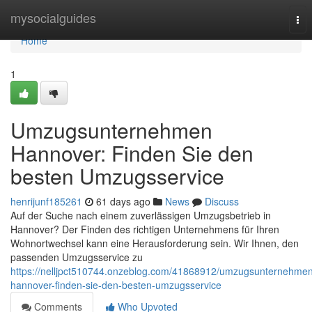
Home
mysocialguides
Tog
nav
Home
1
Umzugsunternehmen
Hannover: Finden Sie den
besten Umzugsservice
henrijunf185261
61 days ago
News
Discuss
Auf der Suche nach einem zuverlässigen Umzugsbetrieb in
Hannover? Der Finden des richtigen Unternehmens für Ihren
Wohnortwechsel kann eine Herausforderung sein. Wir Ihnen, den
passenden Umzugsservice zu
https://nelljpct510744.onzeblog.com/41868912/umzugsunternehme
hannover-finden-sie-den-besten-umzugsservice
Comments
Who Upvoted