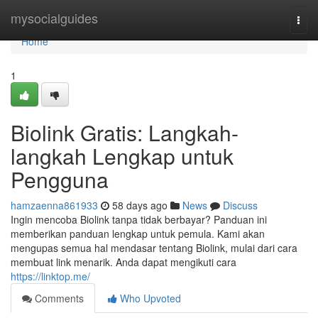
Home
mysocialguides
Togg
navi
Home
1
Biolink Gratis: Langkah-
langkah Lengkap untuk
Pengguna
hamzaenna861933
58 days ago
News
Discuss
Ingin mencoba Biolink tanpa tidak berbayar? Panduan ini
memberikan panduan lengkap untuk pemula. Kami akan
mengupas semua hal mendasar tentang Biolink, mulai dari cara
membuat link menarik. Anda dapat mengikuti cara
https://linktop.me/
Comments
Who Upvoted