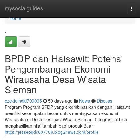
Home
mysocialguides
Togg
navi
Home
1
BPDP dan Haisawit: Potensi
Pengembangan Ekonomi
Wirausaha Desa Wisata
Sleman
ezekielhdkf709005
59 days ago
News
Discuss
Program Program BPDP yang dikombinasikan dengan Haisawit
memiliki kesempatan besar untuk meningkatkan ekonomi
Wirausaha di Desa Destinasi Wisata Sleman. Integrasi ini bisa
menghasilkan nilai tambah bagi produk Buah
https://jesseoqdc607786.blog2news.com/profile