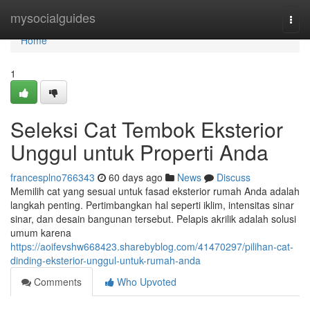
Home
mysocialguides
Togg
navi
Home
1
Seleksi Cat Tembok Eksterior
Unggul untuk Properti Anda
francesplno766343
60 days ago
News
Discuss
Memilih cat yang sesuai untuk fasad eksterior rumah Anda adalah
langkah penting. Pertimbangkan hal seperti iklim, intensitas sinar
sinar, dan desain bangunan tersebut. Pelapis akrilik adalah solusi
umum karena
https://aoifevshw668423.sharebyblog.com/41470297/pilihan-cat-
dinding-eksterior-unggul-untuk-rumah-anda
Comments
Who Upvoted