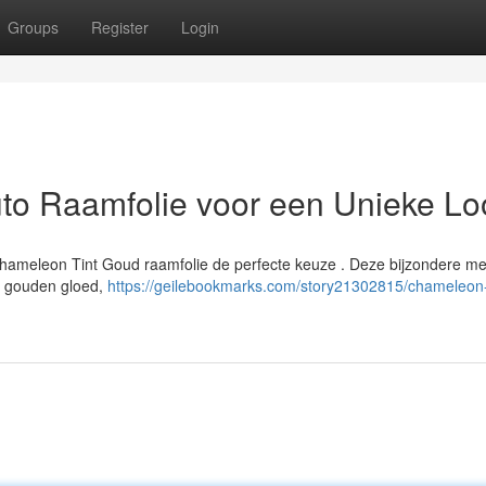
Groups
Register
Login
to Raamfolie voor een Unieke Lo
is Chameleon Tint Goud raamfolie de perfecte keuze . Deze bijzondere m
de gouden gloed,
https://geilebookmarks.com/story21302815/chameleon-