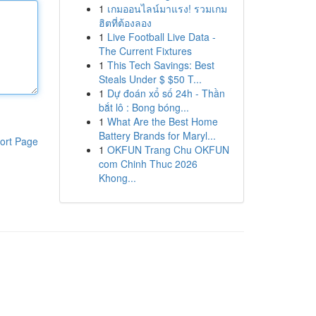
1
เกมออนไลน์มาแรง! รวมเกม
ฮิตที่ต้องลอง
1
Live Football Live Data -
The Current Fixtures
1
This Tech Savings: Best
Steals Under $ $50 T...
1
Dự đoán xổ số 24h - Thần
bắt lô : Bong bóng...
1
What Are the Best Home
Battery Brands for Maryl...
ort Page
1
OKFUN Trang Chu OKFUN
com Chinh Thuc 2026
Khong...