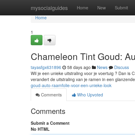
Home
mysocialguides
Home
New
Submit
Home
1
Chameleon Tint Goud: Au
tayasfgx631896
58 days ago
News
Discuss
Wil je een unieke uitstraling voor je voertuig ? Dan 
verandert de uitstraling van je ramen in een glanzen
goud-auto-raamfolie-voor-een-unieke-look
Comments
Who Upvoted
Comments
Submit a Comment
No HTML