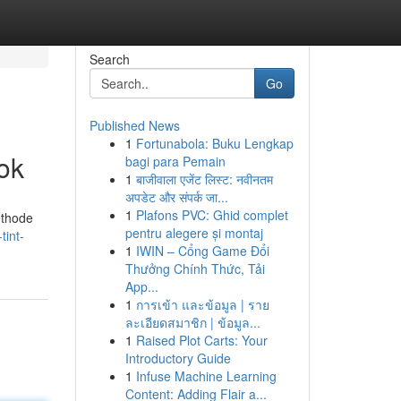
Search
Go
Published News
1
Fortunabola: Buku Lengkap
ok
bagi para Pemain
1
बाजीवाला एजेंट लिस्ट: नवीनतम
अपडेट और संपर्क जा...
1
Plafons PVC: Ghid complet
ethode
pentru alegere și montaj
tint-
1
IWIN – Cổng Game Đổi
Thưởng Chính Thức, Tải
App...
1
การเข้า และข้อมูล | ราย
ละเอียดสมาชิก | ข้อมูล...
1
Raised Plot Carts: Your
Introductory Guide
1
Infuse Machine Learning
Content: Adding Flair a...