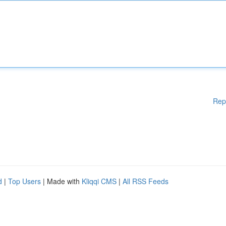
Rep
d
|
Top Users
| Made with
Kliqqi CMS
|
All RSS Feeds