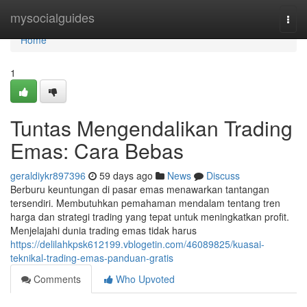
Home
mysocialguides
Togg
navi
Home
1
Tuntas Mengendalikan Trading
Emas: Cara Bebas
geraldiykr897396
59 days ago
News
Discuss
Berburu keuntungan di pasar emas menawarkan tantangan
tersendiri. Membutuhkan pemahaman mendalam tentang tren
harga dan strategi trading yang tepat untuk meningkatkan profit.
Menjelajahi dunia trading emas tidak harus
https://delilahkpsk612199.vblogetin.com/46089825/kuasai-
teknikal-trading-emas-panduan-gratis
Comments
Who Upvoted