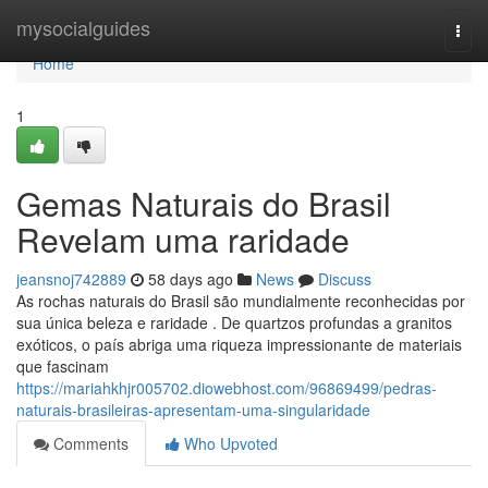
Home
mysocialguides
Togg
navi
Home
1
Gemas Naturais do Brasil
Revelam uma raridade
jeansnoj742889
58 days ago
News
Discuss
As rochas naturais do Brasil são mundialmente reconhecidas por
sua única beleza e raridade . De quartzos profundas a granitos
exóticos, o país abriga uma riqueza impressionante de materiais
que fascinam
https://mariahkhjr005702.diowebhost.com/96869499/pedras-
naturais-brasileiras-apresentam-uma-singularidade
Comments
Who Upvoted