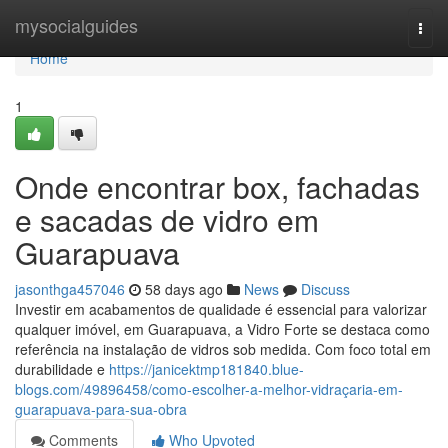
Home
mysocialguides
Togg
navi
Home
1
Onde encontrar box, fachadas
e sacadas de vidro em
Guarapuava
jasonthga457046
58 days ago
News
Discuss
Investir em acabamentos de qualidade é essencial para valorizar
qualquer imóvel, em Guarapuava, a Vidro Forte se destaca como
referência na instalação de vidros sob medida. Com foco total em
durabilidade e
https://janicektmp181840.blue-
blogs.com/49896458/como-escolher-a-melhor-vidraçaria-em-
guarapuava-para-sua-obra
Comments
Who Upvoted