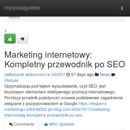
Home
mysocialguides
Togg
navi
Home
1
Marketing internetowy:
Kompletny przewodnik po SEO
zwikszanie-widocznoci-w-330537
57 days ago
News
Discuss
Optymalizacja pod kątem wyszukiwarek, czyli SEO, jest
kluczowym elementem efektywnego promocji internetowego .
Poniższy poradnik pojedynczo omawia podstawowe zagadnienia
związane z pozycjonowaniem w Google
https://eksperci-
marketingu-inte536320.jts-blog.com/40327617/marketing-
internetowy-kompletny-przewodnik-po-seo
Comments
Who Upvoted