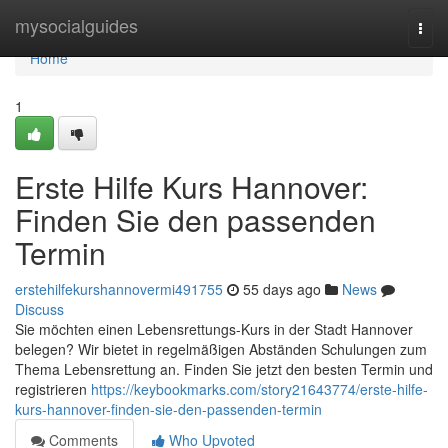
Home
mysocialguides
Togg
navi
Home
1
Erste Hilfe Kurs Hannover:
Finden Sie den passenden
Termin
erstehilfekurshannovermi491755
55 days ago
News
Discuss
Sie möchten einen Lebensrettungs-Kurs in der Stadt Hannover
belegen? Wir bietet in regelmäßigen Abständen Schulungen zum
Thema Lebensrettung an. Finden Sie jetzt den besten Termin und
registrieren
https://keybookmarks.com/story21643774/erste-hilfe-
kurs-hannover-finden-sie-den-passenden-termin
Comments
Who Upvoted