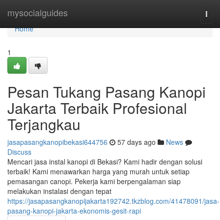
Home
mysocialguides
Togg
navi
Home
1
Pesan Tukang Pasang Kanopi
Jakarta Terbaik Profesional
Terjangkau
jasapasangkanopibekasi644756
57 days ago
News
Discuss
Mencari jasa instal kanopi di Bekasi? Kami hadir dengan solusi
terbaik! Kami menawarkan harga yang murah untuk setiap
pemasangan canopi. Pekerja kami berpengalaman siap
melakukan instalasi dengan tepat
https://jasapasangkanopijakarta192742.tkzblog.com/41478091/jasa-
pasang-kanopi-jakarta-ekonomis-gesit-rapi