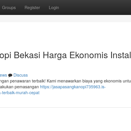
Groups
Register
Login
pi Bekasi Harga Ekonomis Instal
ews
Discuss
dengan penawaran terbaik! Kami menawarkan biaya yang ekonomis untu
 melakukan pemasangan
https://jasapasangkanopi735963.is-
-terbaik-murah-cepat