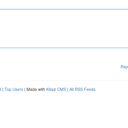
Rep
d
|
Top Users
| Made with
Kliqqi CMS
|
All RSS Feeds