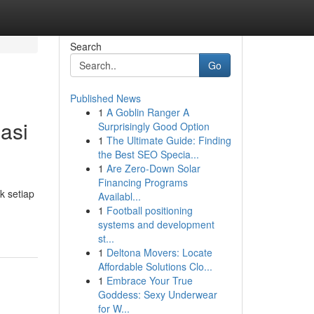
Search
Go
Published News
1
A Goblin Ranger A
asi
Surprisingly Good Option
1
The Ultimate Guide: Finding
the Best SEO Specia...
1
Are Zero-Down Solar
Financing Programs
k setiap
Availabl...
1
Football positioning
systems and development
st...
1
Deltona Movers: Locate
Affordable Solutions Clo...
1
Embrace Your True
Goddess: Sexy Underwear
for W...