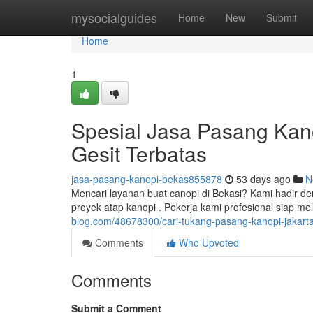
Home
mysocialguides
Home
New
Submit
Home
1
Spesial Jasa Pasang Kano
Gesit Terbatas
jasa-pasang-kanopi-bekas855878
53 days ago
N
Mencari layanan buat canopi di Bekasi? Kami hadir 
proyek atap kanopi . Pekerja kami profesional siap
blog.com/48678300/cari-tukang-pasang-kanopi-jakarta
Comments
Who Upvoted
Comments
Submit a Comment