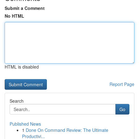
Submit a Comment
No HTML
HTML is disabled
Report Page
Search
Go
Published News
1
Done On Command Review: The Ultimate
Productivi...