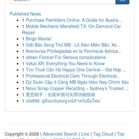
Published News
1
Purchase Painkillers Online: A Guide for Austra...
1
Mobile Mechanic Mansfield TX: On-Demand Car
Repair
1
Bingo Mania!
1
Giải Báo Song Thủ MB · Lô Xiên Miền Bắc: Xe...
1
Aventuras Privilegiadas en la Península Ibérica...
1
obtain Fioricet For Serious complications
1
Vykat XR: Everything You Need to Know
1
Tìm Thuê Căn Hộ Happy One Central – Giá Hợp ...
1
Professional Electrical Care Through Electrical...
1
Dự Đoán Cặp 3 Càng MB Ngày Hôm Nay Chính Xác
1
Nova Scrap Copper Recycling – Sydney’s Trusted ...
1
爱思助手：全面评测与实用功能指南
1
ufa888: คู่มือฉบับสมบูรณ์สำหรับมือใหม่
Copyright © 2026 |
Advanced Search
|
Live
|
Tag Cloud
|
Top