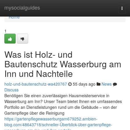
Home
mysocialguides
Togg
navi
Home
1
Was ist Holz- und
Bautenschutz Wasserburg am
Inn und Nachteile
holz-und-bautenschutz-wa420767
55 days ago
News
Discuss
Benötigen Sie einen zuverlässigen Hausmeisterservice in
Wasserburg am Inn? Unser Team bietet Ihnen ein umfassendes
Portfolio an Dienstleistungen rund um die Gebäude – von der
Gartenpflege über die Reinigung
https://gartenpflegewasserburgam679252.ambien-
blog.com/48643718/schneller-Überblick-über-gartenpflege-