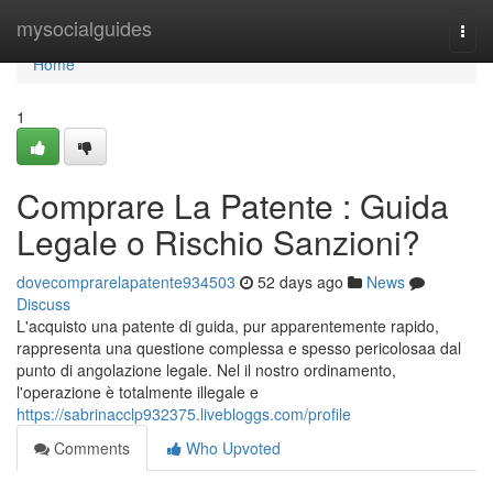
Home
mysocialguides
Togg
navi
Home
1
Comprare La Patente : Guida
Legale o Rischio Sanzioni?
dovecomprarelapatente934503
52 days ago
News
Discuss
L'acquisto una patente di guida, pur apparentemente rapido,
rappresenta una questione complessa e spesso pericolosaa dal
punto di angolazione legale. Nel il nostro ordinamento,
l'operazione è totalmente illegale e
https://sabrinacclp932375.livebloggs.com/profile
Comments
Who Upvoted