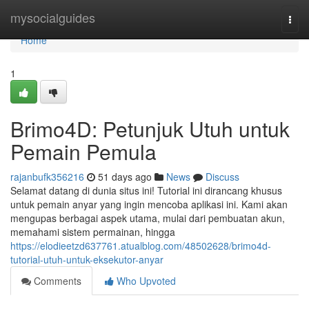
Home
mysocialguides
Togg
navi
Home
1
Brimo4D: Petunjuk Utuh untuk
Pemain Pemula
rajanbufk356216
51 days ago
News
Discuss
Selamat datang di dunia situs ini! Tutorial ini dirancang khusus
untuk pemain anyar yang ingin mencoba aplikasi ini. Kami akan
mengupas berbagai aspek utama, mulai dari pembuatan akun,
memahami sistem permainan, hingga
https://elodieetzd637761.atualblog.com/48502628/brimo4d-
tutorial-utuh-untuk-eksekutor-anyar
Comments
Who Upvoted