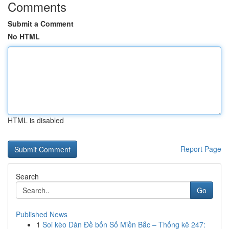
Comments
Submit a Comment
No HTML
HTML is disabled
Report Page
Search
Go
Published News
1
Soi kèo Dàn Đề bốn Số Miền Bắc – Thống kê 247: