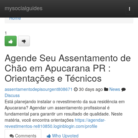
Home
mysocialguides
Togg
navi
Home
1
Agende Seu Assentamento de
Chão em Apucarana PR :
Orientações e Técnicos
assentamentodepisourgent808671
30 days ago
News
Discuss
Está planejando instalar o revestimento da sua residência em
Apucarana? Agendar um assentamento profissional é
fundamental para garantir um resultado de qualidade. Neste
matéria, você encontra orientações
https://agendar-
revestimentos-re810850.loginblogin.com/profile
Comments
Who Upvoted