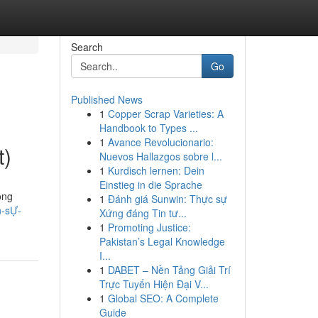
Search
Go
Published News
1
Copper Scrap Varieties: A
Handbook to Types ...
1
Avance Revolucionario:
t)
Nuevos Hallazgos sobre l...
1
Kurdisch lernen: Dein
Einstieg in die Sprache
ồng
1
Đánh giá Sunwin: Thực sự
n-sỰ-
Xứng đáng Tin tư...
1
Promoting Justice:
Pakistan’s Legal Knowledge
I...
1
DABET – Nền Tảng Giải Trí
Trực Tuyến Hiện Đại V...
1
Global SEO: A Complete
Guide