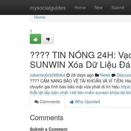
Home
mysocialguides
Home
New
Submit
Home
1
???? TIN NÓNG 24H: Vạc
SUNWIN Xóa Dữ Liệu Đán
zakariaubct288064
28 days ago
News
Discuss
???? CẨM NANG BẢO VỆ TÀI KHOẢN VÀ VÍ TIỀN: Hàng n
chuyên gia tình báo bảo mật vừa phát đi tín hiệu
https
thẬt-lật-tẩy-bản-chất-148-tên-miền-sunwin-khóa-tài-k
Comments
Who Upvoted
Comments
Submit a Comment