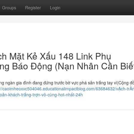
Groups
Register
Login
h Mặt Kẻ Xấu 148 Link Phụ
g Báo Động (Nạn Nhân Cần Biế
gàn gia đình đang đứng trước bờ vực phá sản trắng tay vì|Cộng đ
://caoimheoxvc504046.educationalimpactblog.com/63684632/vẠch-trẦ
hoản-khách-trắng-trợn-vô-cùng-hot-nhất-24h