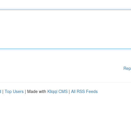
Rep
d
|
Top Users
| Made with
Kliqqi CMS
|
All RSS Feeds