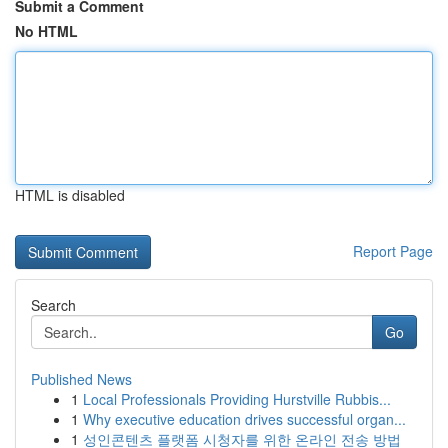
Submit a Comment
No HTML
HTML is disabled
Report Page
Search
Go
Published News
1
Local Professionals Providing Hurstville Rubbis...
1
Why executive education drives successful organ...
1
성인콘텐츠 플랫폼 시청자를 위한 온라인 전송 방법