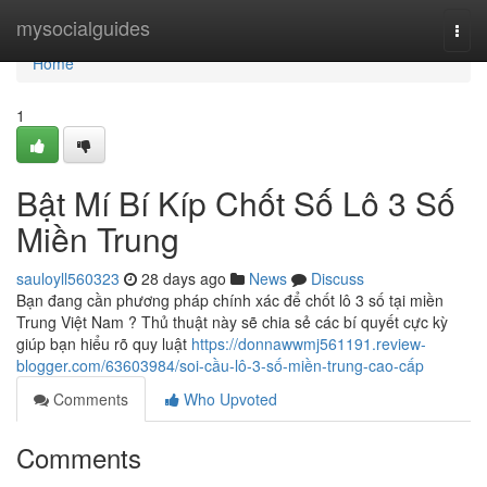
Home
mysocialguides
Togg
navi
Home
1
Bật Mí Bí Kíp Chốt Số Lô 3 Số
Miền Trung
sauloyll560323
28 days ago
News
Discuss
Bạn đang cần phương pháp chính xác để chốt lô 3 số tại miền
Trung Việt Nam ? Thủ thuật này sẽ chia sẻ các bí quyết cực kỳ
giúp bạn hiểu rõ quy luật
https://donnawwmj561191.review-
blogger.com/63603984/soi-cầu-lô-3-số-miền-trung-cao-cấp
Comments
Who Upvoted
Comments