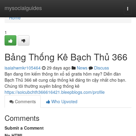
Home
mysocialguides
Togg
navi
Home
1
Bảng Thống Kê Bạch Thủ 366
isaiahwmkr105464
29 days ago
News
Discuss
Bạn đang tìm kiếm thông tin xổ số gratis hôm nay? Diễn đàn
Bạch Thủ 366 sẽ cung cấp thống kê đáng tin cậy nhất cho bạn.
Chúng tôi thường xuyên bảng thống kê
https://soicubchth366616421.bleepblogs.com/profile
Comments
Who Upvoted
Comments
Submit a Comment
No HTML