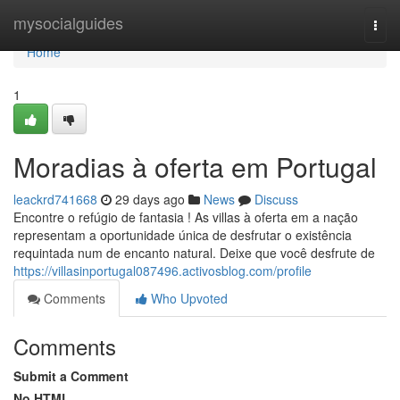
Home
mysocialguides
Togg
navi
Home
1
Moradias à oferta em Portugal
leackrd741668
29 days ago
News
Discuss
Encontre o refúgio de fantasia ! As villas à oferta em a nação
representam a oportunidade única de desfrutar o existência
requintada num de encanto natural. Deixe que você desfrute de
https://villasinportugal087496.activosblog.com/profile
Comments
Who Upvoted
Comments
Submit a Comment
No HTML